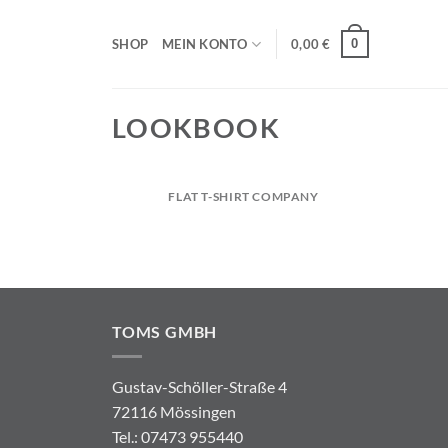
Zum
Inhalt
0
SHOP
MEIN KONTO
0,00
€
springen
LOOKBOOK
FLAT T-SHIRT COMPANY
TOMS GMBH
Gustav-Schöller-Straße 4
72116 Mössingen
Tel.: 07473 955440