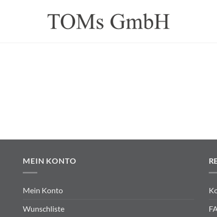
MEIN KONTO
R
Mein Konto
Ko
Wunschliste
FA